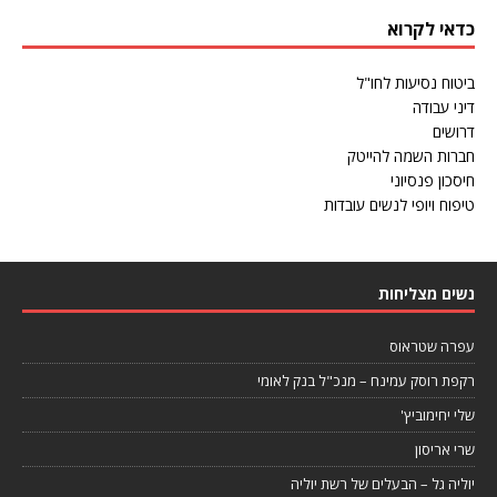
כדאי לקרוא
ביטוח נסיעות לחו"ל
דיני עבודה
דרושים
חברות השמה להייטק
חיסכון פנסיוני
טיפוח ויופי לנשים עובדות
נשים מצליחות
עפרה שטראוס
רקפת רוסק עמינח – מנכ"ל בנק לאומי
שלי יחימוביץ'
שרי אריסון
יוליה גל – הבעלים של רשת יוליה