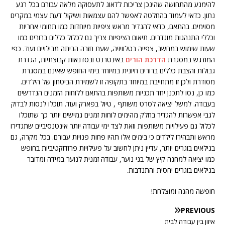
להימנע מהתחושה שהינכן צריכות לדאוג לתעסוקה מלאה עבורם בכל רגע
נתון. כדאי לעמוד בהחלטה לאפשר להם עצמאות ושיקול דעת עצמי במקרים
מסוימים. בהתאם, כדאי להגדיר מראש ציפיות מיוחדות כמו תחומי אחריות
וכללי התנהגות מוגדרים. תיאום הציפיות צריך גם לכלול כללים ברורים כמו
שעות שימוש במחשב, צפייה בטלוויזיה, שעת חזרה הביתה מבילויים ועוד. כפי
המודגש במסגרת
הדרכת הורים
באינטרנט ובסדנאות קבוצתיות, הגדרת
גבולות והצבת כללים ברורים חיונית במיוחד בימי החופש שאינם במסגרת
מסודרת ולכן זו מתחייבת במיוחד בתקופה זו לשמירת הביטחון של הילדים.
כמו כן, נסו לתכנן יחד תכניות משותפות בהתאם ללוחות הזמנים הנדרשים
בעבודה. למשל יציאה לסרט משותף , טיול בפארק ועוד. תוכלו לנסות לבדוק
לגבי אפשרות להגדיר בחלק מהימים לוחות זמנים גמישים יותר כך שתוכלו
לכלול גם פעילויות משותפות וזאת לצד ימי עבודה יותר אינטנסיביים שתגדירו
מראש ותבהירו לילדים כי בימים אלו תהיו פחות פנויות עבורם. בכל מקרה, גם
בגילאים בוגרים יותר, עדיין ניתן לחשוב על פעילויות פרודוקטיביות בחופש
כמו יציאה למחנה קיץ של בני נוער, עבודה זמנית לנוער במידה ומדובר
בגילאים בוגרים יחסית והתנדבות.
חופשה מהנה ומוצלחת!
PREVIOUS
איזון בין עבודה לבית