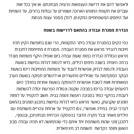
ולאפשר להם את דרישת העצמאות הרצויה מבחינתם. אז איך בכל זאת
עוברים את תקופת החופש הארוכה ושומרים על גבולות ברורים, על השפיות
ועל היחסים המשפחתיים התקינים. להלן מספר עצות מנחות:
הגדרת מסגרת עבודה בהתאם לדרישות בשטח
כפי הקיים במסגרת עבודה ביתר התקופות, הרי שגם בחופשת הקיץ תהיו
חייבות להגדיר מראש את מסגרת העבודה. מסגרת זו מתייחסת לתכנית
מראש הכוללת הגדרת כמות שעות עבודה ביום ואפילו היקף משימות מוגדר
ברמה היומית. בשונה מימים רגילים, כדאי לנסות לגלות גמישות בשעות
העבודה ולנסות לבדוק אפשרות לעבוד על משימות המחייבות ריכוז בשעות
הבוקר המוקדמות עד שהילדים מתעוררים או להשלים תפוקה בשעות הערב
המאוחרות וזאת לטובת אפשרות להפסקה בשעות אחרות במהלך היום.
לפעמים עבודה בריכוז בסביבה שקטה ונטולת הפרעות יכולה להשתוות
לעבודה בהיקף כפול בסביבה רועשת והומה בבית. חשוב להקפיד על לוחות
הזמנים שקבעתן, כאשר מראש כדאי לגלות גמישות בתכנון הזמנים בהתאם
לצרכי הבית. במידה ואפשרי, נסו להקפיד על ארוחת צהריים משותפת עם
הילדים מאחר ובכל מקרה מדובר בהפסקה הכרחית מבחינתכן, ובנוסף,
לתכנן זמני שהות משותפת יחד איתם כדי שהתחושה לא תהיה עבודה סביב
השעון וחוסר הקדשת תשומת לב מינימאלית.