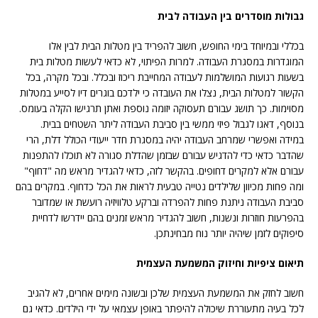
גבולות מוסדרים בין העבודה לבית
בכללי ובמיוחד בימי החופש, חשוב להפריד בין מטלות הבית לבין אלו
המוגדרות במסגרת העבודה. למרות הפיתוי, לא כדאי לעשות מטלות בית
בשעות רגועות המושלמות לעבודה המחייבת ריכוז ובכלל. ובכל מקרה, בכל
הקשור למטלות הבית, נצלו את העובדה כי ילדכם בוגרים דיו לסייע במטלות
מסוימות. כך תושג עבורם תעסוקה יזומה נוספת ואתן תרגישו הקלה בעומס.
בנוסף, דאגו לגבול פיזי ממשי בין סביבת העבודה ליתר השטחים בבית.
במידה ואפשרי שמרחב העבודה יהיה במסגרת חדר ייעודי הכולל דלת, הרי
שהדבר כדאי כדי להדגיש עבורם שבזמן שהדלת סגורה לא תוכלו להתפנות
עבורם אלא למקרים דחופים. בהקשר לזה, כדאי להגדיר מראש מה "דחוף"
ומה פחות מכיוון שלילדים נטייה טבעית לראות את הכל כדחוף. במקרים בהם
סביבת העבודה ניתנת פחות להפרדה וברקע טלוויזיה רועשת או שמדובר
בהפרעות חוזרות ונשנות, חשוב להגדיר מראש זמנים בהם יידרשו לדחיית
סיפוקים לזמן שיהיה יותר נוח מבחינתכן.
תיאום ציפיות וחיזוק המשמעת העצמית
חשוב לחזק את המשמעת העצמית שלכן ובשונה מימים אחרים, לא להגיב
לכל בעיה מתעוררת שיכולה להיפתר באופן עצמאי על ידי הילדים. כדאי גם