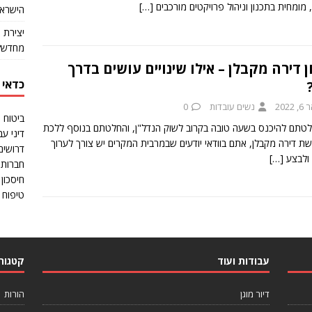
, מומחית בתכנון וניהול פרויקטים מורכבים
[…]
הישראל
יצירת 
מחדש?
ן דירה מקבלן – אילו שינויים עושים בדרך
כדאי 
 2022
נשים עובדות
0
ביטוח 
טתם להיכנס בשעה טובה בקרוב לשוק הנדל"ן, והחלטתם בנוסף ללכת
דיני עב
שת דירה מקבלן, אתם בוודאי יודעים שבמרבית המקרים יש צורך לערוך
דרושים
 ולבצע
[…]
חברות 
חיסכון 
טיפוח ו
עבודות ועוד
קטגורי
דיור מוגן
הורות