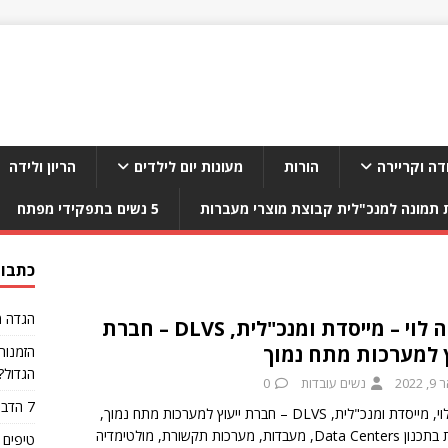
דה וקריירה
הורות
מעונות יום לילדים
הריון ולידה
תמונה למנכ"לית קבוצת מוצרי מעברות
5 נשים בתפקידי מפתח
כתבות
הגדה מ
דקלה לוי – מייסדת ומנכ"לית, DLVS – חברת
ץ למערכות מתח נמוך
הזמנות
הגדול?
 2022
נשים עובדות
0
7 הדברים הגרועים ביותר שאפשר לאכול אחרי אימון
דקלה לוי, מייסדת ומנכ"לית, DLVS – חברת ייעוץ למערכות מתח נמוך,
מומחית בתכנון Data Centers, מעבדות, מערכות תקשורת, מולטימדיה
טיפים 