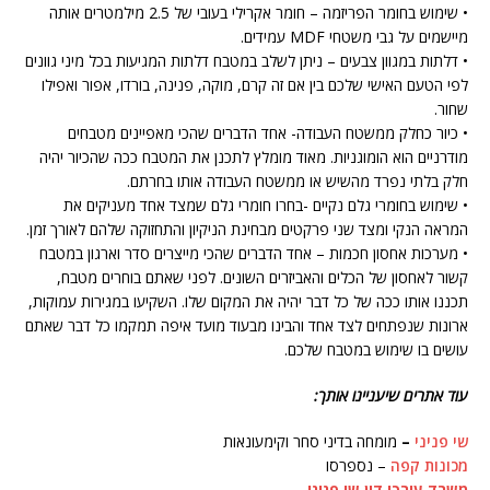
• שימוש בחומר הפריזמה – חומר אקרילי בעובי של 2.5 מילמטרים אותה
מיישמים על גבי משטחי MDF עמידים.
• דלתות במגוון צבעים – ניתן לשלב במטבח דלתות המגיעות בכל מיני גוונים
לפי הטעם האישי שלכם בין אם זה קרם, מוקה, פנינה, בורדו, אפור ואפילו
שחור.
• כיור כחלק ממשטח העבודה- אחד הדברים שהכי מאפיינים מטבחים
מודרניים הוא הומוגניות. מאוד מומלץ לתכנן את המטבח ככה שהכיור יהיה
חלק בלתי נפרד מהשיש או ממשטח העבודה אותו בחרתם.
• שימוש בחומרי גלם נקיים -בחרו חומרי גלם שמצד אחד מעניקים את
המראה הנקי ומצד שני פרקטים מבחינת הניקיון והתחזוקה שלהם לאורך זמן.
• מערכות אחסון חכמות – אחד הדברים שהכי מייצרים סדר וארגון במטבח
קשור לאחסון של הכלים והאביזרים השונים. לפני שאתם בוחרים מטבח,
תכננו אותו ככה של כל דבר יהיה את המקום שלו. השקיעו במגירות עמוקות,
ארונות שנפתחים לצד אחד והבינו מבעוד מועד איפה תמקמו כל דבר שאתם
עושים בו שימוש במטבח שלכם.
עוד אתרים שיעניינו אותך:
שי פניני
–
מומחה בדיני סחר וקימעונאות
מכונות קפה
– נספרסו
משרד עורכי דין שי פניני