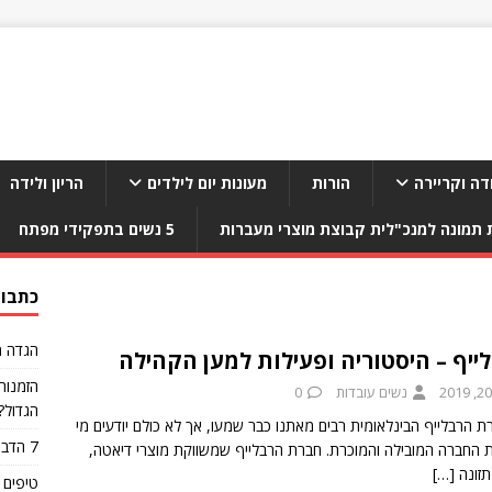
דה וקריירה
הורות
מעונות יום לילדים
הריון ולידה
תמונה למנכ"לית קבוצת מוצרי מעברות
5 נשים בתפקידי מפתח
כתבות
הגדה מ
ייף – היסטוריה ופעילות למען הקהילה
הזמנות
נשים עובדות
0
הגדול?
ת הרבלייף הבינלאומית רבים מאתנו כבר שמעו, אך לא כולם יודעים מי
7 הדברים הגרועים ביותר שאפשר לאכול אחרי אימון
ת החברה המובילה והמוכרת. חברת הרבלייף שמשווקת מוצרי דיאטה,
תזונה
[…]
טיפים 