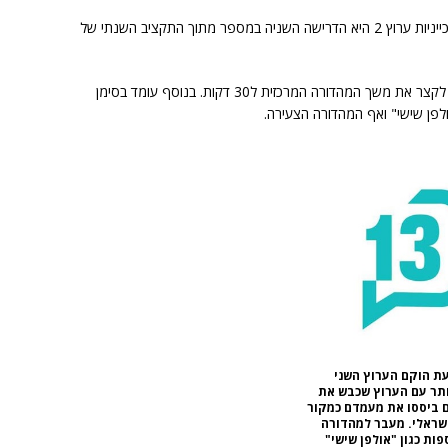
וסיגל אלבוחר מטעם שתי זכייניות ערוץ 2 היא הדרישה השניה במספר מתוך התקציב השנתי של
ההערכה היא כי בעקבות הקיצוץ תאלץ חברת החדשות לקצר את משך המהדורה המרכזית ל30 דקות. בנוסף עומד בסימן
לפן שישי" ואף המהדורה הצעירה.
ת החדשות (לשעבר "חדשות 2") הוקמה בשנת 93 עת הוקם הערוץ השני
ותר עם הערוץ שכבש את
ם ביססו את מעמדם כמקור
שראלי. מעבר למהדורה
ת כגון "אולפן שישי"