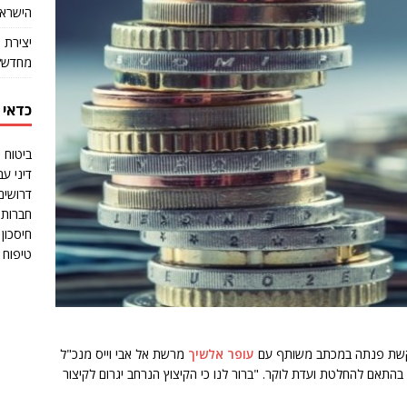
הישראל
יצירת 
מחדש?
כדאי 
ביטוח 
דיני עב
דרושים
חברות 
חיסכון 
טיפוח ו
עופר אלשיך
מרשת אל אבי וייס מנכ"ל
רישה להציג קיצוץ של 10 מליון ש"ח בהתאם להחלטת ועדת לוקר. "ברור לנו כי הקיצוץ הנרחב יגרום לקיצור