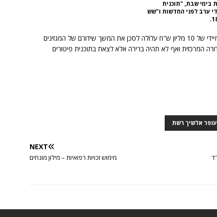
בימי שבת, "תוכנית
די ערב לפני החדשות ו"שש
כאמור פנייתם של עופר אלשיך וסיגל אלבוחר לקיצוץ מיידי של 10 מליון ש"ח עלולה לסכן את המשך שידורם של המגזינים
רה המרכזית ואף לא תהיה ברירה אלא לצאת בתוכנית פיטורים
עופר אלשיך רשת
NEXT
ד
מימוש זכויות רפואיות – מילון מונחים