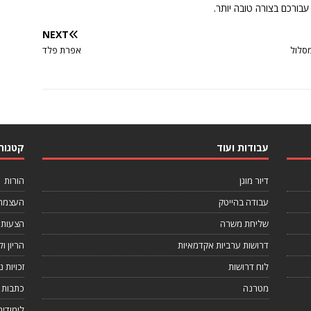
בורכם בצורה טובה יותר.
NEXT
מסלול
אפרת פלד
עבודות ועוד
קטגורי
דיור מוגן
הורות
עבודה בהייטק
העצמה 
שליחת משרה
הצעות 
דרושות ערביות אקדמאיות
הריון ול
לוח דרושות
זכויות 
מטרנה
כתבות 
לימודים