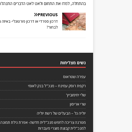
בהתחלה, למדו את התחום ולאט לאט הדברים התנהלו ע
PREVIOUS
דרכון ספרדי או דרכון פורטוגלי- באיזה 
לבחור?
נשים מצליחות
עפרה שטראוס
רקפת רוסק עמינח – מנכ"ל בנק לאומי
שלי יחימוביץ'
שרי אריסון
יוליה גל – הבעלים של רשת יוליה
מטרנה צריכה לחפש מנכ"לית חדשה- אפרת גילת תמונה
למנכ"לית קבוצת מוצרי מעברות