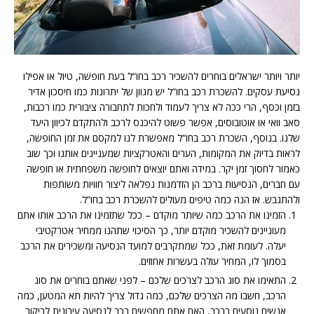
יותר ויותר ישראלים בוחרים להשכיר רכב בחו“ל בעת חופשה, טיול או אפילו
נסיעת עסקים. להשכרת רכב בחו“ל יש מגוון של יתרונות כמו חיסכון אדיר
בזמן וכסף, הרי ככה לא צריך לעמוד ולחכות לתחבורה ציבורית כמו רכבות,
סאב וואי או אוטובוסים, אפשר פשוט להיכנס לרכב ולהתקדם לכיוון היעד
שלנו. בנוסף, השכרת רכב בחו“ל מאפשרת לנו למקסם את זמן החופשה,
לראות בדיוק את המקומות, הערים והאטרקציות שמעניינים אותנו וכך שוב
כאמור לחסוך זמן יקר. במידה ואתם יוצאים לחופשה משפחתית או חופשה
עם חברים, הנסיעות ברכב הן הזדמנות נפלאה ליצור חוויות משותפות
ולהתגבש. אז הנה כמה טיפים מעולים להשכרת רכב בחו“ל.
הזמינו את הרכב כמה שיותר מוקדם – ככל שתזמינו את הרכב אותו אתם
מעוניינים להשכיר מוקדם יותר, כך הסיכוי שתהנו ממחיר אטרקטיבי
יעלה. לעומת זאת, ככל שמתקרבים למועד הנסיעה ומשכירים את הרכב
בסמוך לו, המחיר עולה בעשרות אחוזים.
התאימו את סוג הרכב לצרכים שלכם – לפני שאתם בוחרים את סוג
הרכב, חשבו מה הצרכים שלכם, כמה גדול צריך להיות תא המטען, כמה
אנשים נוסעים ברכב, האם אתם מחפשים רכב לנסיעה עירונית לביקור