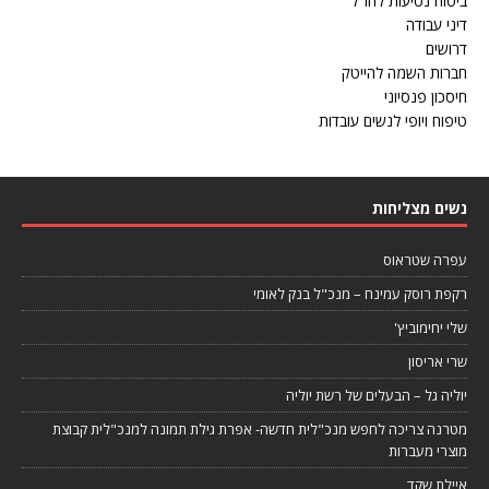
ביטוח נסיעות לחו"ל
דיני עבודה
דרושים
חברות השמה להייטק
חיסכון פנסיוני
טיפוח ויופי לנשים עובדות
נשים מצליחות
עפרה שטראוס
רקפת רוסק עמינח – מנכ"ל בנק לאומי
שלי יחימוביץ'
שרי אריסון
יוליה גל – הבעלים של רשת יוליה
מטרנה צריכה לחפש מנכ"לית חדשה- אפרת גילת תמונה למנכ"לית קבוצת
מוצרי מעברות
איילת שקד