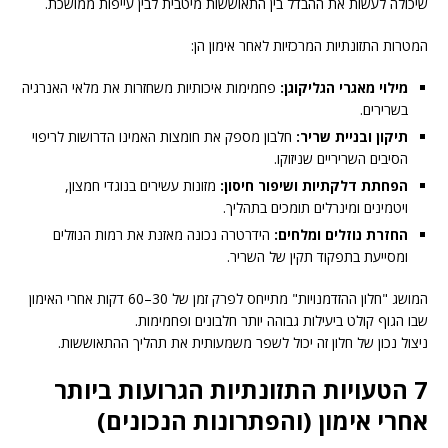
שיכולה לעשות את ההבדל בין התאוששות מיטבית לבין עייפות ממושכת.
המטרות התזונתיות המרכזיות לאחר אימון הן:
מילוי מאגרי הגליקוגן:
פחמימות איכותיות משחזרות את מלאי האנרגיה
בשרירים.
תיקון ובניית שריר:
חלבון מספק את חומצות האמינו הדרושות לריפוי
הסיבים השריריים שניזוקו.
הפחתת דלקתיות ושיפור חיסון:
מזונות עשירים בנוגדי חמצון,
ויטמינים ומינרלים תומכים בתהליך.
החזרת נוזלים ומלחים:
הידרטרה נכונה מאזנת את רמות הנוזלים
ומסייעת בתפקוד תקין של השריר.
המושג "חלון ההזדמנויות" מתייחס לפרק זמן של 30–60 דקות אחרי האימון
שבו הגוף קולט ביעילות גבוהה יותר חלבונים ופחמימות.
ניצול נכון של חלון זה יכול לשפר משמעותית את תהליך ההתאוששות.
7 הטעויות התזונתיות הגרועות ביותר
אחרי אימון (והפתרונות הנכונים)