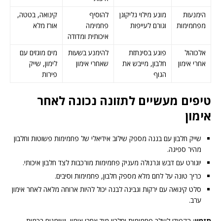
הימנעות
מונע מילוי גליקוגן
להוסיף
קינואה, בטטה,
מפחמימות
וגורם לעייפות
פחמימה
אורז מלא
איכותית ומדודה
אלכוהול
פוגע בסינתזת
להימנע בשעות
מים מוגזים עם
אחרי אימון
חלבון, מייבש את
שאחרי אימון
לימון, שייק
הגוף
פירות
טיפים מעשיים לתזונה נכונה לאחר
אימון
שייק חלבון עם בננה מספק שילוב אידיאלי של פחמימות פשוטות וחלבון
מהיר ספיגה.
יוגורט עם דבש וגרנולה מעניק פחמימות מורכבות לצד חלבון איכותי.
כריך טונה על לחם מלא מספק חלבון, פחמימות וסיבים.
סלט קינואה עם ירקות וגבינה לבנה יכול להיות ארוחה מלאה לאחר אימון
ערב.
תזמון:
הקפידו לשלב פחמימות וחלבון מיד אחרי אימון, ושומנים בכמות