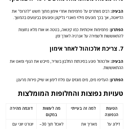
הבעיה:
רבים מוותרים על פחמימות אחרי אימון מתוך חשש "להרוס" את
הדיאטה, אך בכך מונעים מילוי מאגרי גליקוגן ופוגעים בביצועים בהמשך.
הפתרון:
פחמימות איכותיות כמו קינואה, בטטה או אורז מלא נחוצות
להתאוששות ולשמירה על אנרגיה לאורך זמן.
7. צריכת אלכוהול לאחר אימון
הבעיה:
אלכוהול פוגע בסינתזת החלבון בשריר, מייבש את הגוף ומאט את
ההתאוששות.
הפתרון:
העדיפו מים, מים מוגזים עם פלח לימון או שייק פירות מרענן.
טעויות נפוצות והחלופות המומלצות
הטעות
למה זה בעייתי
מה לעשות
דוגמה מהירה
הנפוצה
במקום
דילוג על
מאריך את
לאכול תוך 30–
יוגורט יווני עם