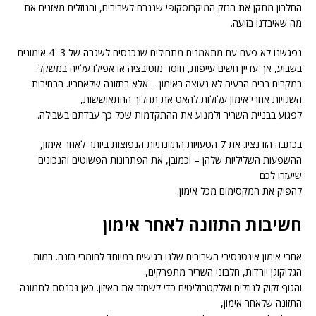
החלבון מתקן את הנזק המיקרוסקופי שנגרם לשרירים, והנוזלים מאזנים את
מה שאיבדנו בזיעה.
נפגשנו לא פעם עם מתאמנים מתחילים שנכנסים לשגרה של 3–4 אימונים
בשבוע, אך עדיין חשים עייפות, חוסר מוטיבציה או אפילו עלייה במשקל.
במקרים רבים הבעיה לא נעוצה באימון – אלא בתזונה שלאחריו. הבחירות
השגויות אחרי אימון עלולות להאט את תהליך ההתאוששות,
לפגוע בבניית השריר ולמנוע את ההתקדמות שכל כך עבדתם בשבילה.
בכתבה הזו נציג את 7 הטעויות התזונתיות הנפוצות ביותר לאחר אימון,
ההשפעות השליליות שלהן – וכמובן, את הפתרונות הפשוטים והנכונים
שיעזרו לכם
להפיק את המקסימום מכל אימון.
חשיבות התזונה לאחר אימון
אחרי אימון אינטנסיבי השרירים שלנו רגישים במיוחד לחומרי הזנה. רמות
הגליקוגן יורדות, חלבוני השריר מתפרקים,
והגוף זקוק לנוזלים ואלקטרוליטים כדי לשחזר את האיזון. כאן נכנסת לתמונה
התזונה שלאחר אימון,