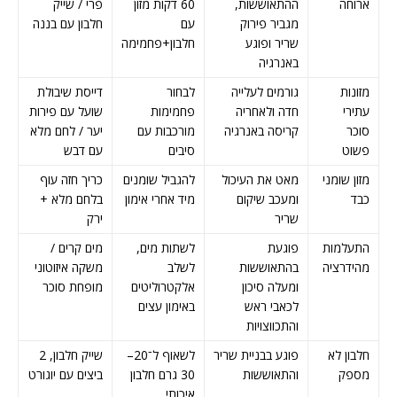
ארוחה
ההתאוששות,
60 דקות מזון
פרי / שייק
מגביר פירוק
עם
חלבון עם בננה
שריר ופוגע
חלבון+פחמימה
באנרגיה
מזונות
גורמים לעלייה
לבחור
דייסת שיבולת
עתירי
חדה ולאחריה
פחמימות
שועל עם פירות
סוכר
קריסה באנרגיה
מורכבות עם
יער / לחם מלא
פשוט
סיבים
עם דבש
מזון שומני
מאט את העיכול
להגביל שומנים
כריך חזה עוף
כבד
ומעכב שיקום
מיד אחרי אימון
בלחם מלא +
שריר
ירק
התעלמות
פוגעת
לשתות מים,
מים קרים /
מהידרציה
בהתאוששות
לשלב
משקה איזוטוני
ומעלה סיכון
אלקטרוליטים
מופחת סוכר
לכאבי ראש
באימון עצים
והתכווצויות
חלבון לא
פוגע בבניית שריר
לשאוף ל־20–
שייק חלבון, 2
מספק
והתאוששות
30 גרם חלבון
ביצים עם יוגורט
איכותי